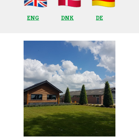
ENG
DNK
DE